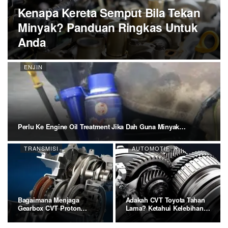
Kenapa Kereta Semput Bila Tekan
Minyak? Panduan Ringkas Untuk
Anda
ENJIN
Perlu Ke Engine Oil Treatment Jika Dah Guna Minyak…
TRANSMISI
AUTOMOTIF
Bagaimana Menjaga
Adakah CVT Toyota Tahan
Gearbox CVT Proton
Lama? Ketahui Kelebihan
Supaya Tidak Cepat…
Dan…