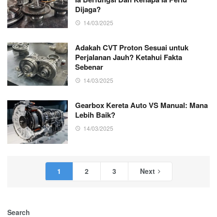
Dijaga?
14/03/2025
Adakah CVT Proton Sesuai untuk
Perjalanan Jauh? Ketahui Fakta
Sebenar
14/03/2025
Gearbox Kereta Auto VS Manual: Mana
Lebih Baik?
14/03/2025
1
2
3
Next
Search